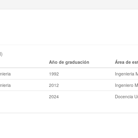
l)
Año de graduación
Área de es
nieria
1992
Ingenieria 
nieria
2012
Ingeniero M
2024
Docencia Un