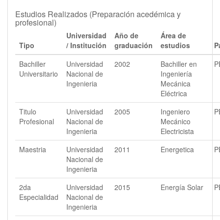
Estudios Realizados (Preparación acedémica y
profesional)
Universidad
Año de
Área de
Tipo
/ Institución
graduación
estudios
P
Bachiller
Universidad
2002
Bachiller en
P
Universitario
Nacional de
Ingeniería
Ingenieria
Mecánica
Eléctrica
Titulo
Universidad
2005
Ingeniero
P
Profesional
Nacional de
Mecánico
Ingenieria
Electricista
Maestria
Universidad
2011
Energetica
P
Nacional de
Ingenieria
2da
Universidad
2015
Energía Solar
P
Especialidad
Nacional de
Ingenieria